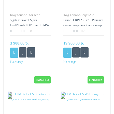
Код товара:
forscan
Код товара:
crp123e
Vgate vLinker FS для
Launch CRP123E v2.0 Premium
Ford/Mazda FORScan HS/MS-
- мультимарочный автосканер
CAN
0
0
3 900.00 р.
19 900.00 р.
На складе
На складе
Новинка
Новинка