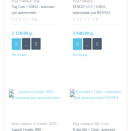
Код товара:
vag
Код товара:
com+gm12
ELM327+GM12
Vag Com + GM12 - комплект
ELM327 v1.5 + GM12
для диагностики
переходник для ВАЗ/ЗАЗ
0
0
2 150.00 р.
1 940.00 р.
На складе
На складе
Код товара:
Creader 3001
Код товара:
kkl + газ
12pin
Launch Creader 3001 -
K-line kkl + 12pin - комплект