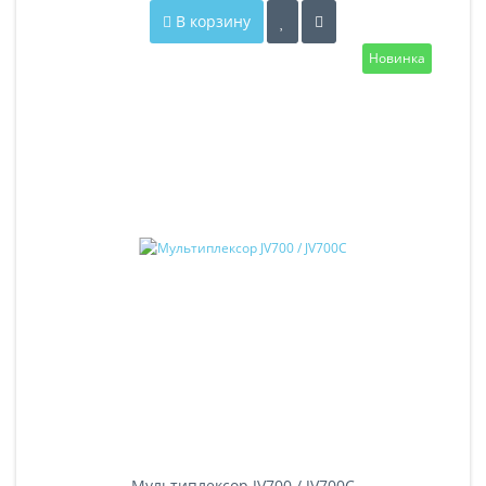
В корзину
Новинка
Мультиплексор JV700 / JV700C