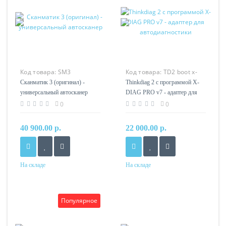
Код товара:
SM3
Код товара:
TD2 boot x-
diag
Сканматик 3 (оригинал) -
Thinkdiag 2 с программой X-
универсальный автосканер
DIAG PRO v7 - адаптер для
автодиагностики
0
0
40 900.00 р.
22 000.00 р.
На складе
На складе
Популярное