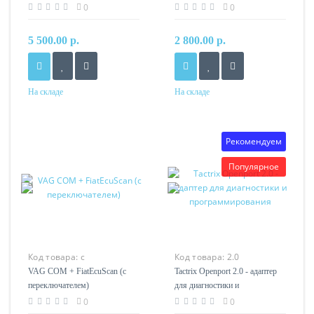
0
0
5 500.00 р.
2 800.00 р.
На складе
На складе
Рекомендуем
Популярное
Код товара:
с
Код товара:
2.0
переключателем
VAG COM + FiatEcuScan (с
Tactrix Openport 2.0 - адаптер
переключателем)
для диагностики и
программирования
0
0