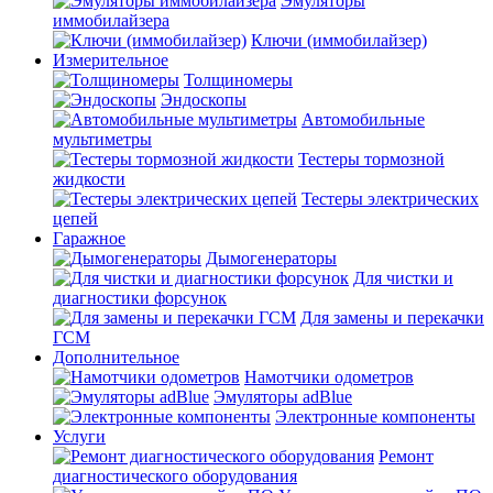
Эмуляторы
иммобилайзера
Ключи (иммобилайзер)
Измерительное
Толщиномеры
Эндоскопы
Автомобильные
мультиметры
Тестеры тормозной
жидкости
Тестеры электрических
цепей
Гаражное
Дымогенераторы
Для чистки и
диагностики форсунок
Для замены и перекачки
ГСМ
Дополнительное
Намотчики одометров
Эмуляторы adBlue
Электронные компоненты
Услуги
Ремонт
диагностического оборудования