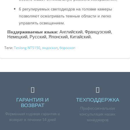
6 регулируемых светодиодов на головке камеры
позволяют осматривать темные области и легко
управлять освещением.
Английский, Французский,
Поддерживаемые языки:
Немецкий, Русский, Японский, Китайский.
Теги:
Teslong NTS150
,
эндоскоп
,
бороскоп
ГАРАНТИЯ И
ТЕХПОДДЕРЖКА
ВОЗВРАТ
Профессиональная
Фирменная годовая гарантия и
консультация наших
возврат в течении 14 дней
менеджеров